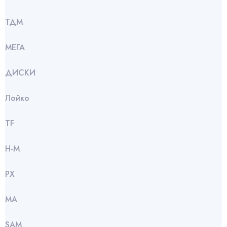
ТДМ
МЕГА
ДИСКИ
Лойко
TF
Н-М
РХ
МА
SАМ