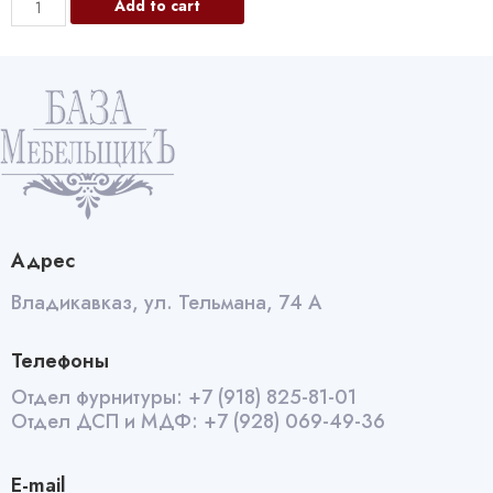
12363/1Держатель
Add to cart
для
бокалов
овальный
бронза
490мм
quantity
Адрес
Владикавказ, ул. Тельмана, 74 А
Телефоны
Отдел фурнитуры:
+7 (918) 825-81-01
Отдел ДСП и МДФ:
+7 (928) 069-49-36
E-mail