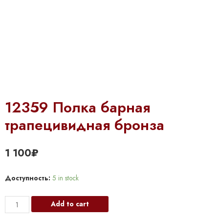
12359 Полка барная
трапецивидная бронза
1 100
₽
Доступность:
5 in stock
12359
Add to cart
Полка