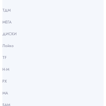
ТДМ
МЕГА
ДИСКИ
Лойко
TF
Н-М
РХ
МА
SАМ