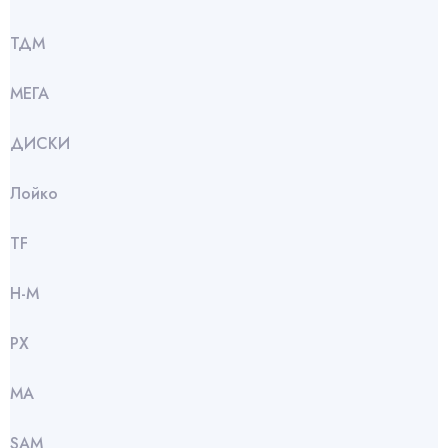
ТДМ
МЕГА
ДИСКИ
Лойко
TF
Н-М
РХ
МА
SАМ