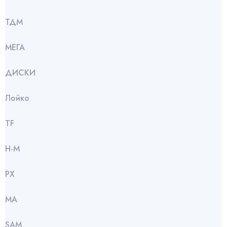
ТДМ
МЕГА
ДИСКИ
Лойко
TF
Н-М
РХ
МА
SАМ