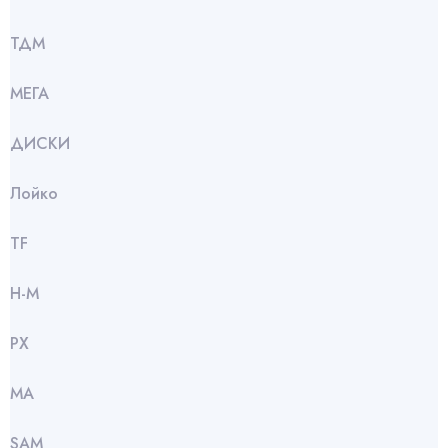
ТДМ
МЕГА
ДИСКИ
Лойко
TF
Н-М
РХ
МА
SАМ