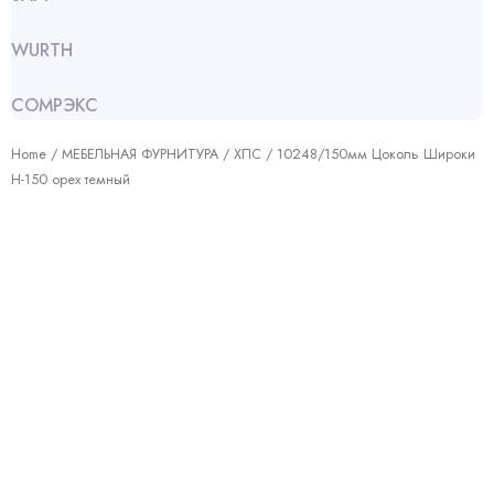
WURTH
СОМРЭКС
Home
/
МЕБЕЛЬНАЯ ФУРНИТУРА
/
ХПС
/ 10248/150мм Цоколь Широки
Н-150 орех темный