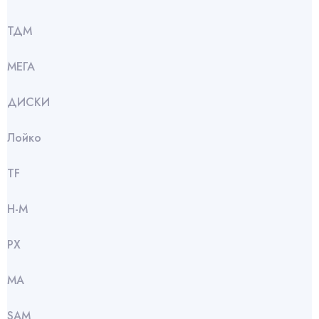
ТДМ
МЕГА
ДИСКИ
Лойко
TF
Н-М
РХ
МА
SАМ