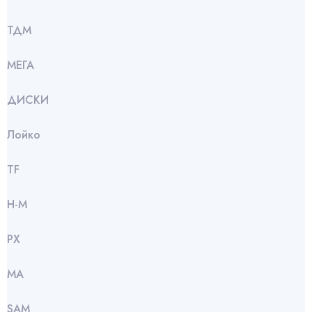
ТДМ
МЕГА
ДИСКИ
Лойко
TF
Н-М
РХ
МА
SАМ