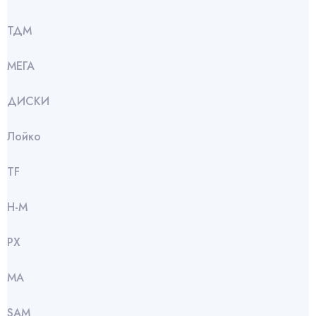
ТДМ
МЕГА
ДИСКИ
Лойко
TF
Н-М
РХ
МА
SАМ